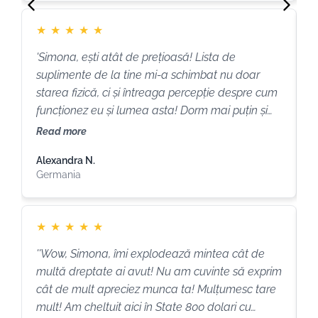
toate fațetele aspecte la care nu am avut acces
r
până atunci. Dedică mult timp și atenție fiecărui
n
★
★
★
★
★
detaliu personal cu răbdare și stăruință astfel
S
încât după fiecare sesiune mă simt incredibil de
v
'Simona, ești atât de prețioasă! Lista de
P
revigorată, plină de optimism și încrederea că
M
suplimente de la tine mi-a schimbat nu doar
î
totul a devenit posibil.''
starea fizică, ci și întreaga percepție despre cum
l
funcționez eu și lumea asta! Dorm mai puțin și
a
mă trezesc odihnită. Mă bucur de un echilibru
a
Read more
R
emoțional super sănătos. Nu mai obosesc atât
a
Alexandra N.
M
de repede, iar după sport nu mai fac febra
1
Germania
G
musculară... și lista poate continuă la nesfârșit.
d
Mă bucur pentru mine și pentru toți oamenii care
a
o să aibă norocul să fie atinși de "bagheta ta
f
★
★
★
★
★
magică!''
p
.
''Wow, Simona, îmi explodează mintea cât de
‘
a
multă dreptate ai avut! Nu am cuvinte să exprim
o
î
cât de mult apreciez munca ta! Mulțumesc tare
a
m
mult! Am cheltuit aici în State 800 dolari cu
a