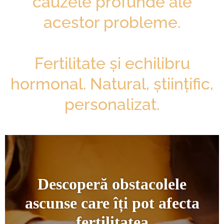
cauzele profunde ale
acestor probleme.
Fertilitate și echilibru
hormonal. Natural, științific,
personalizat.