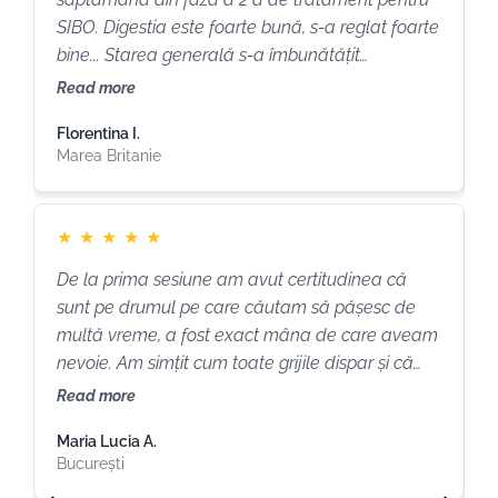
SIBO. Digestia este foarte bună, s-a reglat foarte
î
bine... Starea generală s-a îmbunătățit
s
considerabil. Reușesc să dorm minim 7 ore pe
c
Read more
R
noapte, am mai multă energie, sunt mai liniștită
f
Florentina I.
C
și starea de oboseală s-a diminuat. Iau toate
î
Marea Britanie
S
suplimentele zilnic fără nicio excepție în dozele
d
recomandate, plus ceaiuri.(...) Vreau să vă
mulțumesc încă o dată pentru îndrumarea și
★
★
★
★
★
sprijinul dumneavoastră. După o viață de
încercări și căutări, pentru mine ați fost luminița
De la prima sesiune am avut certitudinea că
'
de la capătul tunelului. ''
sunt pe drumul pe care căutam să pășesc de
T
multă vreme, a fost exact mâna de care aveam
Î
nevoie. Am simțit cum toate grijile dispar și că
f
întrebările și căutările mele au găsit în sfârșit
c
Read more
R
persoana, momentul și răspunsurile potrivite.
m
Maria Lucia A.
N
Simona a mers mai departe de o simplă
a
București
R
evaluare de specialitate, săpând și întorcând pe
m